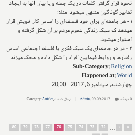
نحوه قرار گرفتن کلمات در یک جمله و یا بیان آنها به ایجاد
تعابیر گوناگون منتهی میشود. مثلا:
۱ - هر جامعه‌ای برای خود فلسفه‌ای را اساس کار خویش قرار
میدهد که سبک زندگی عموم مردم بر آن شکل گرفته و
استوار میشود.
۲ - در هر جامعه‌ای یک سبک فکری یا فلسفه اجتماعی اساس
رفتارها و روابط فیمابین افراد را شکل داده و محک میزند.
Sub-Category
:
Religion
Happened at
:
World
چهارشنبه, سپتامبر 6, 2017 - 20:00
0 دیدگاه
09.09.2017
,
Admin
|
ارسال شده در
Articles
:
Category
صفحه‌ها
…
80
79
78
77
76
75
74
73
72