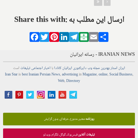
Share this with: ارسال این مطلب به
Facebook
Twitter
Pinterest
LinkedIn
Telegram
Balatarin
Email
Share
IRANIAN NEWS - رسانه ایرانیان
ایران استار
بهترین
مجله
وب
دایرکتوری
ایرانیان کانادا
با
اخبار
اجتماعی
تبلیغات
است
Iran Star
is
best Iranian Persian
News
,
advertising
in
Magazine
,
online
,
Social Business
,
Web
,
Directory
روزنامه
معتبر، متنوع، حرفه‌ای، بدون گرایش
تبلیغات آنلاین
فیس‌بوک، گوگل، تلگرام، ویدئو