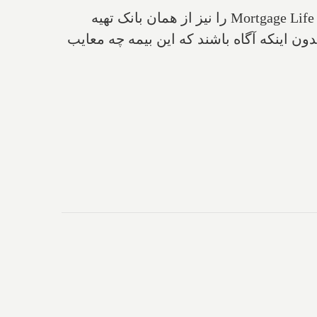
بسیاری از هموطنانی که از بانک‌هایی نظیر TD یا RBC وام گرفته‌اند، بیمه عمر وام مسکن Mortgage Life Insurance را نیز از همان بانک تهیه
بدون اینکه آگاه باشند که این بیمه چه معایب