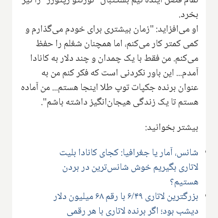
تمام فصل آینده تیم بسکتبال "تورنتو رپتورز" را نیز
بخرد.
او می‌افزاید: "زمان بیشتری برای خودم می‌گذارم و
کمی کمتر کار می‌کنم، اما همچنان شغلم را حفظ
می‌کنم. من فقط با یک چمدان و چند دلار به کانادا
آمدم... این باور نکردنی است که فکر کنم من به
عنوان برنده جکپات توپ طلا اینجا هستم... من آماده
هستم تا یک زندگی هیجان‌انگیز داشته باشم".
بیشتر بخوانید:
شانس، آمار یا جغرافیا: کجای کانادا بلیت
لاتاری بگیریم خوش شانس‌ترین در بردن
هستیم؟
بزرگترین لاتاری ۶/۴۹ با رقم ۶۸ میلیون دلار
دیشب بود؛ اگر برنده لاتاری با هر رقمی