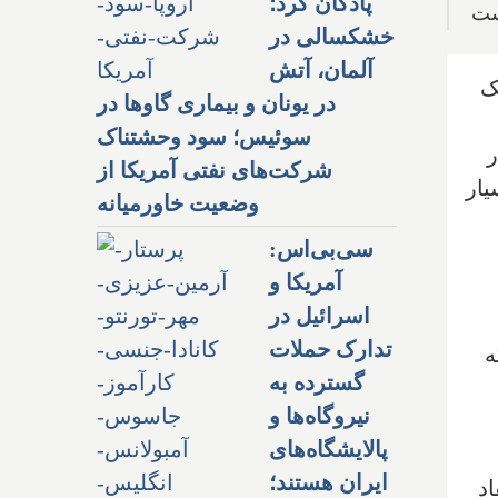
پادگان کرد؛
ست
خشکسالی در
آلمان، آتش
ک
در یونان و بیماری گاوها در
سوئیس؛ سود وحشتناک
ر
شرکت‌های نفتی آمریکا از
یار
وضعیت خاورمیانه
سی‌بی‌اس:
آمریکا و
اسرائیل در
تدارک حملات
ه
گسترده به
نیروگاه‌ها و
پالایشگاه‌های
ایران هستند؛
اد