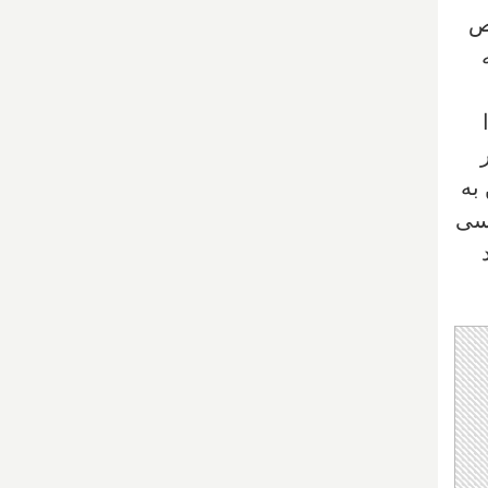
ص
به
کسی