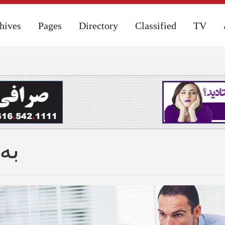
hives
hives
Pages
Pages
Directory
Directory
Classified
Classified
TV
TV
به