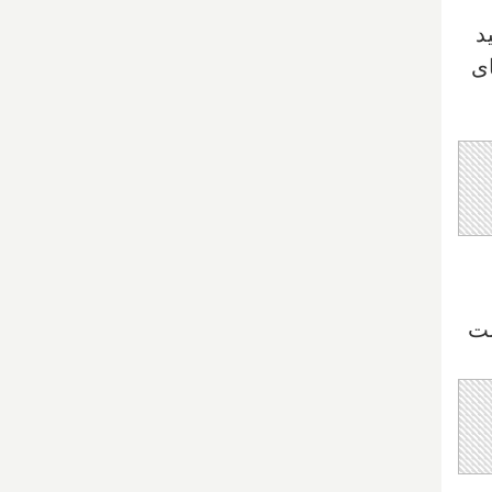
د
ای
ست