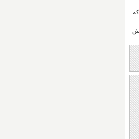
که
وش