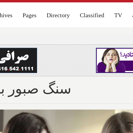
hives
hives
Pages
Pages
Directory
Directory
Classified
Classified
TV
TV
سنگ صبور بود