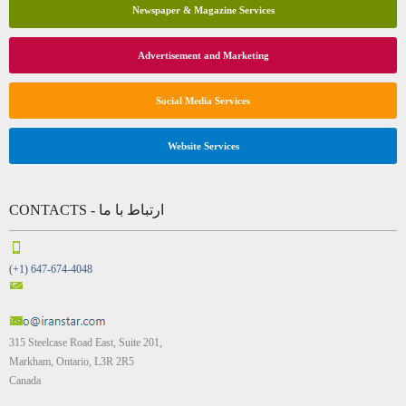
Newspaper & Magazine Services
Advertisement and Marketing
Social Media Services
Website Services
CONTACTS - ارتباط با ما
(+1) 647-674-4048
315 Steelcase Road East, Suite 201,
Markham, Ontario, L3R 2R5
Canada