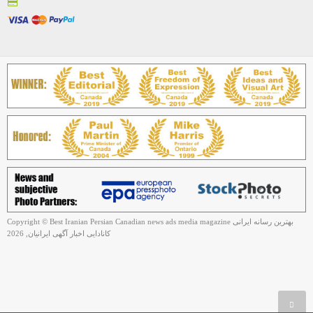
Copyright © Best Iranian Persian Canadian news ads media magazine بهترین رسانه ایرانی
کانادایی اخبار آگهی ایرانیان, 2026