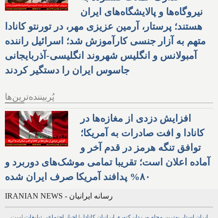
نیروگاه‌ها و پالایشگاه‌های ایران
هستند؛ پرستار، آرمین عزیزی مهر، در تورنتو کانادا
متهم به آزار جنسی کارآموزش شد؛ اسرائیل راننده
آمبولانس و انگلیس شهروند انگلیسی-آذربایجانی
جاسوس ایران را دستگیر کردند
پُربیننده‌ترین‌ها
افزایش دزدی از مغازه‌ها در
کانادا و افت صادرات به آمریکا؛
توافق تنگه هرمز در قدم آخر و
آماده اعلان است؛ تقریبا تمامی موشک‌های دوربرد و
۸۰% پدافند آمریکا صرف ایران شده
IRANIAN NEWS - رسانه ایرانیان
ایران استار
بهترین
مجله
وب
دایرکتوری
ایرانیان کانادا
با
اخبار
اجتماعی
تبلیغات
است