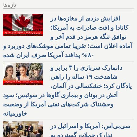
تازه‌ها
افزایش دزدی از مغازه‌ها در
کانادا و افت صادرات به آمریکا؛
توافق تنگه هرمز در قدم آخر و
آماده اعلان است؛ تقریبا تمامی موشک‌های دوربرد و
۸۰% پدافند آمریکا صرف ایران شده
دانمارک سربازی را ۳ برابر و
شاهدخت ۱۹ ساله را راهی
پادگان کرد؛ خشکسالی در آلمان،
آتش در یونان و بیماری گاوها در سوئیس؛ سود
وحشتناک شرکت‌های نفتی آمریکا از وضعیت
خاورمیانه
سی‌بی‌اس: آمریکا و اسرائیل در
تدارک حملات گسترده به