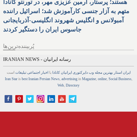
هستند؛ پرستار، آرمین عزیزی مهر، در تورنتو کانادا
متهم به آزار جنسی کارآموزش شد؛ اسرائیل راننده
آمبولانس و انگلیس شهروند انگلیسی-آذربایجانی
جاسوس ایران را دستگیر کردند
پُربیننده‌ترین‌ها
IRANIAN NEWS - رسانه ایرانیان
ایران استار
بهترین
مجله
وب
دایرکتوری
ایرانیان کانادا
با
اخبار
اجتماعی
تبلیغات
است
Iran Star
is
best Iranian Persian
News
,
advertising
in
Magazine
,
online
,
Social Business
,
Web
,
Directory
Newspaper & Magazine Services