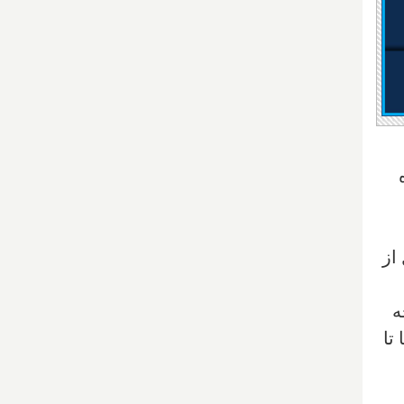
از
ه
 تا