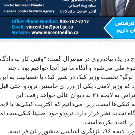
 در یک پیاده‌روی در مونترال گفت: "وقتی کار به دادگاه
 ملی می‌شود و آنگاه ما نیز آنجا خواهیم بود". چند
لوگو" نخست وزیر کبک در شهر کبک با عصبانیت به این
که وزیر لامتی، یکی از وزرای جاستین ترودو، حتی قبل 
تصمیم دادگاه استیناف، بگوید که برای اعتراض به لایحه ۲۱ به دیوان عالی خواهد رفت. این
بکی‌ها است، زیرا می‌دانیم که اکثریت کبکی‌ها با لایح
ایحه ۲۱ اکنون در دادگاه تجدید نظر قرار دارد. ترودو خود اصلیتا کبکی‌ست اما
را اتخاذ نکرده است.
لامتی همچنین گفت که دولت فدرال در مورد لایحه ۹۶، بازنگری اساسی منشور زبان فرانسه،