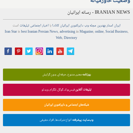
وضعیت خاورمیانه
IRANIAN NEWS - رسانه ایرانیان
ایران استار
بهترین
مجله
وب
دایرکتوری
ایرانیان کانادا
با
اخبار
اجتماعی
تبلیغات
است
Iran Star
is
best Iranian Persian
News
,
advertising
in
Magazine
,
online
,
Social Business
,
Web
,
Directory
روزنامه
معتبر، متنوع، حرفه‌ای، بدون گرایش
تبلیغات آنلاین
فیس‌بوک، گوگل، تلگرام، ویدئو
شبکه‌های اجتماعی و دایرکتوری ایرانیان
وب‌سایت پیشرفته
انواع شرکت‌ها، افراد حقیقی