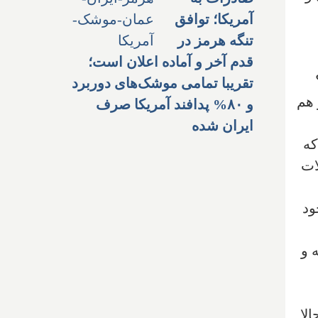
آمریکا؛ توافق
تنگه هرمز در
قدم آخر و آماده اعلان است؛
تقریبا تمامی موشک‌های دوربرد
 هم
و ۸۰% پدافند آمریکا صرف
ایران شده
که
ات
ود
 و
لا