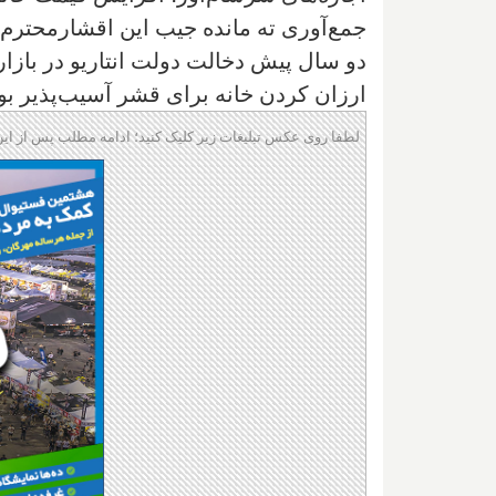
جمع‌آورى ته مانده جيب اين اقشارمحترم 
دو سال پيش دخالت دولت انتاريو در باز
ارزان کردن خانه براى قشر آسيب‌پذير بو
لطفا روی عکس تبلیغات زیر کلیک کنید؛ ادامه مطلب پس از این