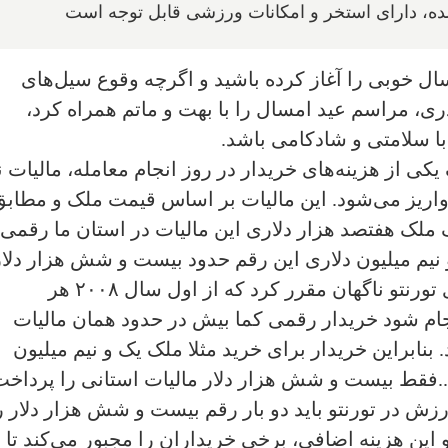
ده‌، داراى استخر و امکانات ورزشى قابل توجه است
ل خوبى را آغاز کرده باشيد و اگرچه وقوع سيل‌هاى
ى، مراسم عيد امسال را با بهت و ماتم همراه کرد،
با سلامتى و شادکامى باشد.
کى از هزينه‌هاى خريدار در روز انجام معامله، ماليات 
واريز مى‌شود. اين ماليات بر اساس قيمت ملک و مطابق
ملک هفتصد هزار دلارى اين ماليات در استان ما رقمى
 نيم ميليون دلارى اين رقم حدود بيست و شش هزار دلار
تمام مى‌شود. اما در سال ٢٠٠٧ شهردارى تورنتو ناگهان مقرر کرد که از اول سال ٢٠٠٨ هر
جام شود خريدار رقمى کما بيش در حدود همان ماليات
نابراين خريدار براى خريد مثلا ملک يک و نيم ميليون
...فقط بيست و شش هزار دلار ماليات استانى را پرداخت
رزش در تورنتو بايد دو بار رقم بيست و شش هزار دلار ر
اين هزينه اضافى، برخى خريداران را مجبور مى‌کند تا