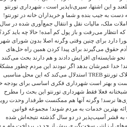
ند و اين اشتها، سيرى‌ناپذير است ، شهردارى تورنتو
دست به جيب بنده و شما و خريداران خانه در تورنتو!
لات ملک‌، ماليات نقل و انتقال جمع‌آورى شده در سال
که انتظار مى‌رفت و باز پول کم آمده! حالا چه بايد کرد؟
شورا دارد براى چنين وقتى وگرنه اصلا بدون شوراى شهر
 آدم حقوق مى‌گيرند براى پيدا کردن همين راه حل‌هاى
 نحو شايسته‌اى افزايش دادند و هم دارند بحث مى‌کنند 
هند! خدا عمرشان بدهد اگر نبودند اين مردم چطور مشکل
اک تورنتو
TREB
استدلال مى‌کند که اين محل مناسبى
يست و بهتر است شهردارى فکرى اساسى براى بودجه خ
ختانه فعلا فقط شهردارى تورنتو اين بحث را مطرح
رى‌ها نرسد! وگرنه آنها هم ممکنست طرفدار وحدت رويه
ائه بهترين خدمات به مردم شوند! مجموعه قوانين
ه قشر آسيب‌پذير در دو سال گذشته نتيجه‌اش شده
هاى ارزانتر، سخت‌گيرى بيش از حد در پرداخت وام و حا