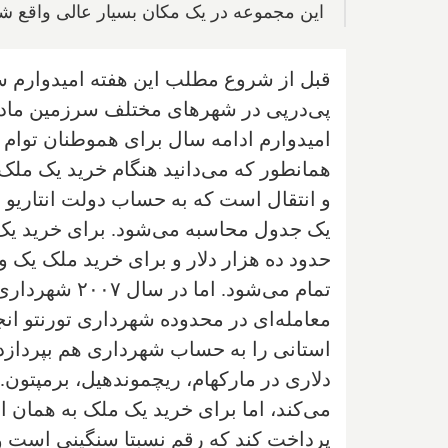
اين مجموعه در يک مکان بسيار عالى واقع ش
قبل از شروع مطلب اين هفته اميدوارم سا
پى‌در‌پى در شهر‌هاى مختلف سرزمين مادر
اميدوارم ادامه سال براى هموطنان توام 
همانطور که مى‌دانيد هنگام خريد يک ملک ي
و انتقال است که به حساب دولت انتاريو 
يک جدول محاسبه مى‌شود. براى خريد يک 
حدود ده هزار دلار و براى خريد ملک يک و
معامله‌اى در محدوده شهردارى تورنتو ان
استانى را به حساب شهردارى هم بپردازد. ب
دلارى در مارکهام، ريچموندهيل، برمپتون
مى‌کند، اما براى خريد يک ملک به همان ا
پرداخت کند که رقم نسبتا سنگينى است و 