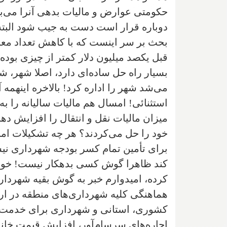
حکومتى عوارض و ماليات بدهى آنرا مى‌بلع
دوباره قرار است دست به جيب شود البته 
بحث بر سر اينست که با کاهش تعداد معام
قبل يکصد ميليون دلار کمتر از چيزى بوده 
بسيار راه حل ساده‌اى دارد، اصلا شهر‌، 
مى‌شد شهر را اداره کرد! بالاخره اينهمه
استثنائى! امسال هم ماليات ساليانه را به
ميزان ماليات نقل و انتقال را افزايش د
خود را حل مى‌کردند؟ هر چه تشکيلات امل
براى تأمين تمام کسر بودجه شهردارى ن
کند ظاهرا گوش کسى بدهکار نيست! خوشب
کرده، اميدوارم خبر به گوش بقيه شهردا
هماهنگى کليه شهردارى‌هاى منطقه در ار
کشورى، استانى و شهردارى براى خدمت ب
اجاره‌هاى سرسام‌آور، افزايش قيمت خانه‌