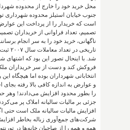
محل خريد خود را خارج از محدوده شهردارى 
جنوب خيابان استيلز محدوده شهردارى تو
ناگهانى‌، خريد خود را به سر انجام برسان
شد. با اينحال تصور اين بود که اشتهاى ش
فروکش کند و دست از سر خريداران ملک بر
انتخاباتى شهرداران بوده اما هيچگاه اين
و عوارض به اندازه کافى بالا رفته بجاى 
را بطور محدود افزايش مى‌دادند! وهر حف
جزئى بر ماليات ساليانه املاک پر مى‌کر
افزايش ماليات ساليانه ملک است حتى اگر
شرکت‌هاى جمع‌آورى زباله بخاطر افزاي
همه و همه را از صاحبان خانه‌ها در تورنتو