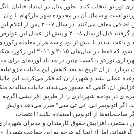
تورنتو انتخاب کنند. بطور مثال در امتداد خيابان يانگ
رنتو است و شمال آن در محدوده شهر مارکهام يا وان
است که خريدار را از پرداخت اين عوارض اضافى معاف مى‌کنند. در سال ٢٠٠٧ پس از اعلام اين
تصميم، تعداد فراوانى از خريداران تصميم گرفتند قبل از سال ٢٠٠٨ و پيش از اعمال اين عوار
ند و باعث شدند با بيش از نود و سه هزار معامله رکوردى
تاريخى در تعداد معاملات سال ٢٠٠٧ ثبت شود که فقط در سال‌هاى ٢٠١٥ و ٠١٦
هردارى تورنتو با کسب چنين درآمد باد آورده‌اى براى مد
دارد. از آن تاريخ به بعد کاهش اين ماليات جزو تبليغ
 وعده عملى نشد و شهرداران که فکر مى‌کردند اين مالي
افزايش آن، گاهى که مجبور مى‌شدند ماليات ساليانه مل
ره‌اى در بودجه شهردارى را از طريق افزايشى اگرچه
دند. اگر اتوبوسرانى "‌تى تى سى" ضرر مى‌دهد دوايش
 صاحبخانه‌ها از اتوبوس استفاده نکنند! اعتصاب
ش دستمزد، افزايش حقوق کارمندان و مديران شهردارى
 گرفته‌اند. اما از آنجا که هرچه به اين جماعت شهردارى