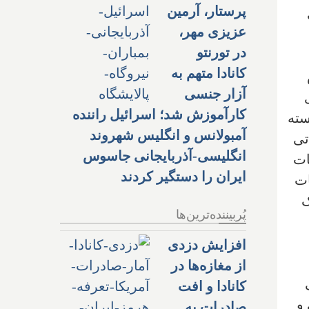
پرستار، آرمین
عزیزی مهر،
در تورنتو
کانادا متهم به
ض
آزار جنسی
کارآموزش شد؛ اسرائیل راننده
٢ اين رکورد شکسته
آمبولانس و انگلیس شهروند
تى
انگلیسی-آذربایجانی جاسوس
ات
ایران را دستگیر کردند
ات
ک
پُربیننده‌ترین‌ها
افزایش دزدی
از مغازه‌ها در
کانادا و افت
 و
صادرات به