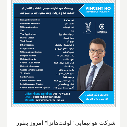
شرکت هواپیمایی "لوفت‌هانزا" امروز بطور