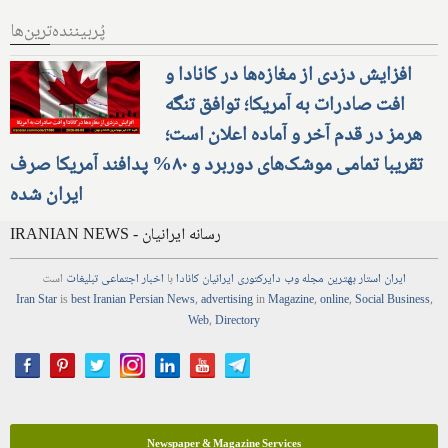
پُربیننده‌ترین‌ها
افزایش دزدی از مغازه‌ها در کانادا و
افت صادرات به آمریکا؛ توافق تنگه
هرمز در قدم آخر و آماده اعلان است؛
تقریبا تمامی موشک‌های دوربرد و ۸۰% پدافند آمریکا صرف
ایران شده
IRANIAN NEWS - رسانه ایرانیان
ایران استار
بهترین
مجله
وب
دایرکتوری
ایرانیان کانادا
با
اخبار
اجتماعی
تبلیغات
است
Iran Star
is
best Iranian Persian
News
,
advertising
in
Magazine
,
online
,
Social Business
,
Web
,
Directory
Newspaper & Magazine Services