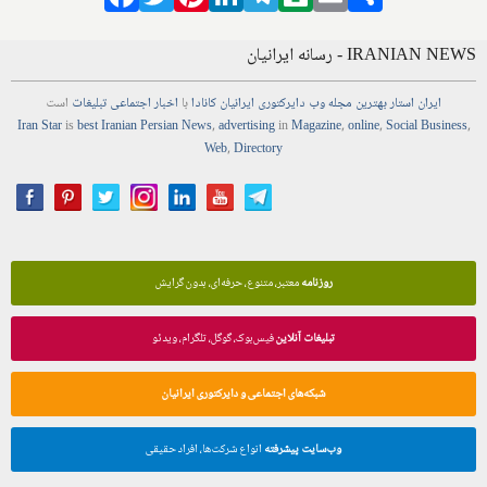
IRANIAN NEWS - رسانه ایرانیان
ایران استار
بهترین
مجله
وب
دایرکتوری
ایرانیان کانادا
با
اخبار
اجتماعی
تبلیغات
است
Iran Star
is
best Iranian Persian
News
,
advertising
in
Magazine
,
online
,
Social Business
,
Web
,
Directory
روزنامه
معتبر، متنوع، حرفه‌ای، بدون گرایش
تبلیغات آنلاین
فیس‌بوک، گوگل، تلگرام، ویدئو
شبکه‌های اجتماعی و دایرکتوری ایرانیان
وب‌سایت پیشرفته
انواع شرکت‌ها، افراد حقیقی