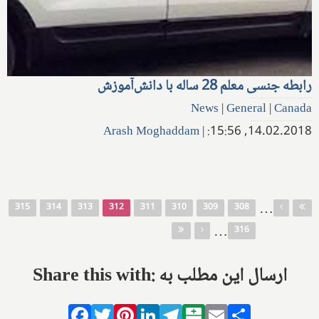
رابطه جنسی معلم 28 ساله با دانش‌آموزش
News
|
General
|
Canada
Arash Moghaddam
|
14.02.2018, 15:56:
صفحه‌ها
…
315
314
313
312
311
310
309
308
…
316
Share this with: ارسال این مطلب به
Facebook
Twitter
Pinterest
LinkedIn
Telegram
Balatarin
Email
Share