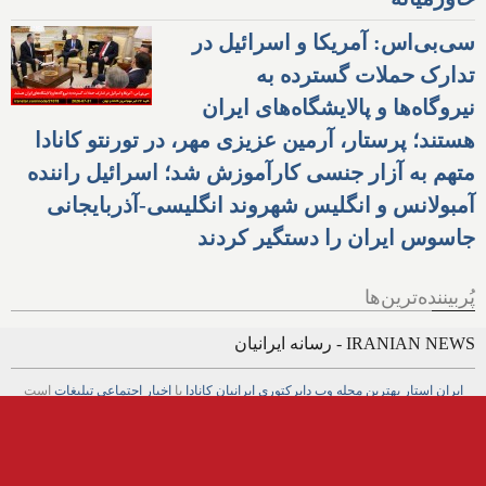
سی‌بی‌اس: آمریکا و اسرائیل در
تدارک حملات گسترده به
نیروگاه‌ها و پالایشگاه‌های ایران
هستند؛ پرستار، آرمین عزیزی مهر، در تورنتو کانادا
متهم به آزار جنسی کارآموزش شد؛ اسرائیل راننده
آمبولانس و انگلیس شهروند انگلیسی-آذربایجانی
جاسوس ایران را دستگیر کردند
پُربیننده‌ترین‌ها
IRANIAN NEWS - رسانه ایرانیان
ایران استار
بهترین
مجله
وب
دایرکتوری
ایرانیان کانادا
با
اخبار
اجتماعی
تبلیغات
است
Iran Star
is
best Iranian Persian
News
,
advertising
in
Magazine
,
online
,
Social Business
,
Web
,
Directory