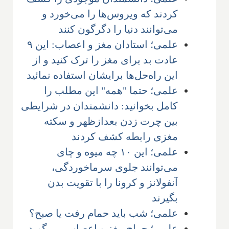
کردند که ویروس‌ها را می‌خورد و
می‌توانند دنیا را دگرگون کنند
علمی؛ استادان مغز و اعصاب: این ۹
عادت بد برای مغز را ترک کنید و از
این راه‌حل‌ها برایشان استفاده نمائید
علمی؛ حتما "همه" این مطلب را
کامل بخوانید: دانشمندان در شرایطی
بین چرت زدن بعدازظهر و سکته
مغزی رابطه کشف کردند
علمی؛ این ۱۰ چه میوه و چای
می‌توانند جلوی سرماخوردگی،
آنفولانز و کرونا را با تقویت بدن
بگیرند
علمی؛ شب باید حمام رفت یا صبح؟
علمی؛ جراح مغز و اعصاب می گوید