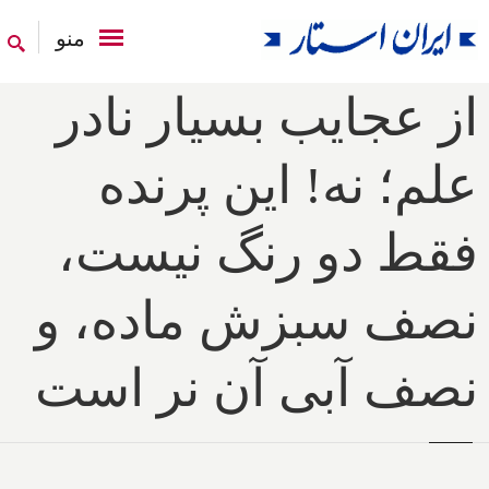
منو
از عجایب بسیار نادر
علم؛ نه! این پرنده
فقط دو رنگ نیست،
نصف سبزش ماده، و
نصف آبی آن نر است