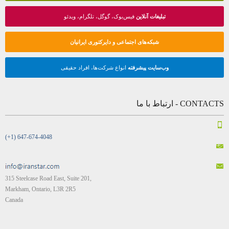
تبلیغات آنلاین
فیس‌بوک، گوگل، تلگرام، ویدئو
شبکه‌های اجتماعی و دایرکتوری ایرانیان
وب‌سایت پیشرفته
انواع شرکت‌ها، افراد حقیقی
CONTACTS - ارتباط با ما
(+1) 647-674-4048
315 Steelcase Road East, Suite 201,
Markham, Ontario, L3R 2R5
Canada