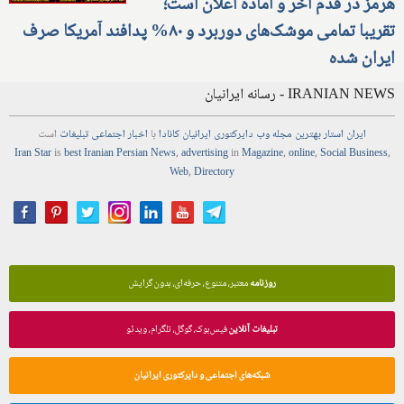
هرمز در قدم آخر و آماده اعلان است؛
تقریبا تمامی موشک‌های دوربرد و ۸۰% پدافند آمریکا صرف
ایران شده
IRANIAN NEWS - رسانه ایرانیان
ایران استار
بهترین
مجله
وب
دایرکتوری
ایرانیان کانادا
با
اخبار
اجتماعی
تبلیغات
است
Iran Star
is
best Iranian Persian
News
,
advertising
in
Magazine
,
online
,
Social Business
,
Web
,
Directory
روزنامه
معتبر، متنوع، حرفه‌ای، بدون گرایش
تبلیغات آنلاین
فیس‌بوک، گوگل، تلگرام، ویدئو
شبکه‌های اجتماعی و دایرکتوری ایرانیان