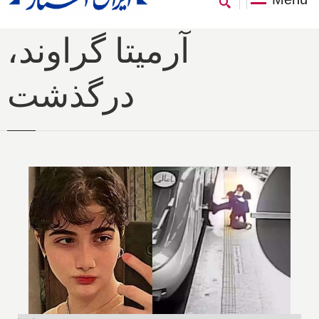
آرمیتا گراوند،
درگذشت