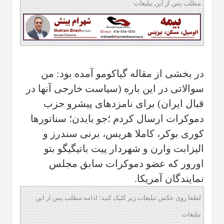
مطلب پس از این تبلیغات
در بخشی از مقاله گیاکومو آمده بود: من
سوالاتی در این باره (سیاست خارجی آنها در
قبال ایران) برای نامزدهای پیشرو حزب
دموکرات ارسال کردم ؛جو بایدن؛ سناتورها
کوری بوکر، کاملا هریس، برنی سندرز و
الیزابت وارن و شهردار پیت باتیگیگو بتو
اورور که عضو دموکرات سابق مجلس
نمایندگان آمریکا.
لطفا روی عکس تبلیغات زیر کلیک کنید؛ ادامه مطلب پس از این
تبلیغات