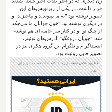
زن دیگری که در اعتراضات اخیر کشته شدند‌
قرار داشت، در یکی از زیرنویس‌های این
تصویر نوشته بود "به ما بپیوندید و بپاخیزید" و
در دیگری نوشته بود "خون جوانان ما می‌چکد
از چنگ تو" و در کنار سر خامنه‌ای هم نوشته
شد: "چوپان دروغگو". آدرس‌های توئیتر،
اینستاگرام و تلگرام این گروه هکری نیز در
تصویر قابل روئیت بود.
لطفا روی عکس تبلیغات زیر کلیک کنید؛ ادامه مطلب پس از این
تبلیغات