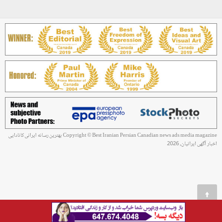
Copyright © Best Iranian Persian Canadian news ads media magazine بهترین رسانه ایرانی کانادایی
اخبار آگهی ایرانیان, 2026