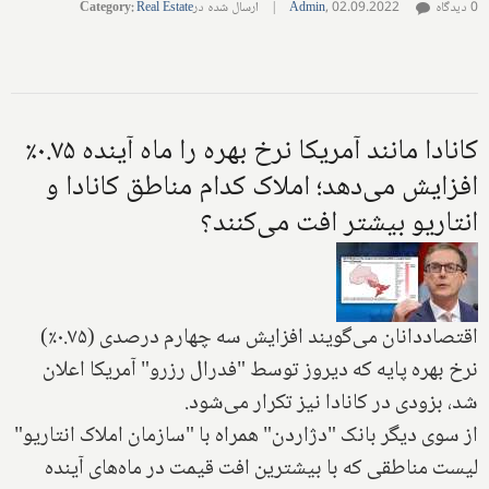
0 دیدگاه
02.09.2022
,
Admin
|
ارسال شده در
Real Estate
:
Category
کانادا مانند آمریکا نرخ بهره را ماه آینده ۰.۷۵٪
افزایش می‌دهد؛ املاک کدام مناطق کانادا و
انتاریو بیشتر افت می‌کنند؟
اقتصاددانان می‌گویند افزایش سه چهارم درصدی (۰.۷۵٪)
نرخ بهره پایه که دیروز توسط "فدرال رزرو" آمریکا اعلان
شد، بزودی در کانادا نیز تکرار می‌شود.
از سوی دیگر بانک "دژاردن" همراه با "سازمان املاک انتاریو"
لیست مناطقی که با بیشترین افت قیمت در ماه‌های آینده