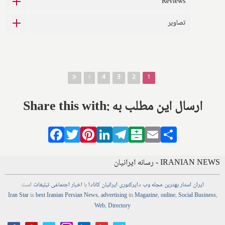
Reviews
تصاویر
صفحه‌ها
4
3
2
1
Share this with: ارسال این مطلب به
Facebook
Twitter
Pinterest
LinkedIn
Telegram
Balatarin
Email
Share
IRANIAN NEWS - رسانه ایرانیان
ایران استار
بهترین
مجله
وب
دایرکتوری
ایرانیان کانادا
با
اخبار
اجتماعی
تبلیغات
است
Iran Star
is
best Iranian Persian
News
,
advertising
in
Magazine
,
online
,
Social Business
,
Web
,
Directory