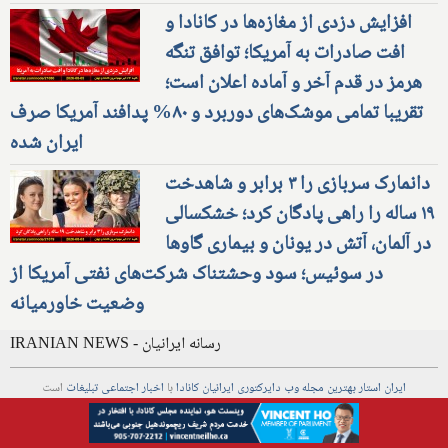
افزایش دزدی از مغازه‌ها در کانادا و
افت صادرات به آمریکا؛ توافق تنگه
هرمز در قدم آخر و آماده اعلان است؛
تقریبا تمامی موشک‌های دوربرد و ۸۰% پدافند آمریکا صرف
ایران شده
دانمارک سربازی را ۳ برابر و شاهدخت
۱۹ ساله را راهی پادگان کرد؛ خشکسالی
در آلمان، آتش در یونان و بیماری گاوها
در سوئیس؛ سود وحشتناک شرکت‌های نفتی آمریکا از
وضعیت خاورمیانه
IRANIAN NEWS - رسانه ایرانیان
ایران استار
بهترین
مجله
وب
دایرکتوری
ایرانیان کانادا
با
اخبار
اجتماعی
تبلیغات
است
Iran Star
is
best Iranian Persian
News
,
advertising
in
Magazine
,
online
,
Social Business
,
Web
,
Directory