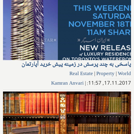
پاسخی به چند پرسش در زمینه پیش خرید آپارتمان
Real Estate
|
Property
|
World
Kamran Anvari
|
17.11.2017, 11:57: