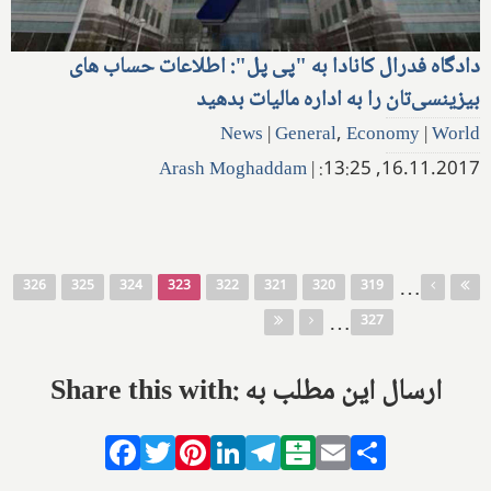
دادگاه فدرال کانادا‌ به "پی پل": اطلاعات حساب های
بیزینسی‌تان را به اداره مالیات بدهید
News
|
General
,
Economy
|
World
Arash Moghaddam
|
16.11.2017, 13:25:
صفحه‌ها
…
326
325
324
323
322
321
320
319
…
327
Share this with: ارسال این مطلب به
Facebook
Twitter
Pinterest
LinkedIn
Telegram
Balatarin
Email
Share