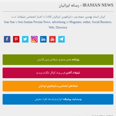
IRANIAN NEWS - رسانه ایرانیان
ایران استار
بهترین
مجله
وب
دایرکتوری
ایرانیان کانادا
با
اخبار
اجتماعی
تبلیغات
است
Iran Star
is
best Iranian Persian
News
,
advertising
in
Magazine
,
online
,
Social Business
,
Web
,
Directory
روزنامه
معتبر، متنوع، حرفه‌ای، بدون گرایش
تبلیغات آنلاین
فیس‌بوک، گوگل، تلگرام، ویدئو
شبکه‌های اجتماعی و دایرکتوری ایرانیان
وب‌سایت پیشرفته
انواع شرکت‌ها، افراد حقیقی