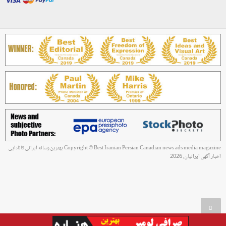
Copyright © Best Iranian Persian Canadian news ads media magazine بهترین رسانه ایرانی کانادایی
اخبار آگهی ایرانیان, 2026