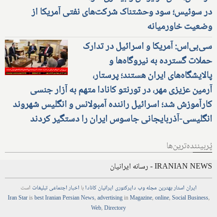
در سوئیس؛ سود وحشتناک شرکت‌های نفتی آمریکا از
وضعیت خاورمیانه
سی‌بی‌اس: آمریکا و اسرائیل در تدارک
حملات گسترده به نیروگاه‌ها و
پالایشگاه‌های ایران هستند؛ پرستار،
آرمین عزیزی مهر، در تورنتو کانادا متهم به آزار جنسی
کارآموزش شد؛ اسرائیل راننده آمبولانس و انگلیس شهروند
انگلیسی-آذربایجانی جاسوس ایران را دستگیر کردند
پُربیننده‌ترین‌ها
IRANIAN NEWS - رسانه ایرانیان
ایران استار
بهترین
مجله
وب
دایرکتوری
ایرانیان کانادا
با
اخبار
اجتماعی
تبلیغات
است
Iran Star
is
best Iranian Persian
News
,
advertising
in
Magazine
,
online
,
Social Business
,
Web
,
Directory