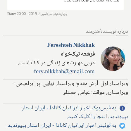
تغییر به نام خودت نزن، خودت زحمت بکش!
چهارشنبه, سپتامبر 4, 2019 - 20:00
:
Date
درباره نویسنده/هنرمند
Fereshteh Nikkhak
فرشته نیک‌خواه
مربی مهارت‌های زندگی در کاناداست.
fery.nikkhah@gmail.com
ویراستار اول: آرش مقدم؛ ویراستار نهایی: پر ابراهیمی -
ویراستاری موقت: عباس حسنلو
به فیس‌بوک اخبار ایرانیان کانادا - ایران استار
بپیوندید، اینجا را کلیک کنید.
به توئیتر اخبار ایرانیان کانادا - ایران استار بپیوندید،